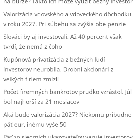
na burze? Takto ich môže využiť bežný investor
Valorizácia vdovského a vdoveckého dôchodku
v roku 2027. Pri súbehu sa zvýšia obe penzie
Slováci by aj investovali. Až 40 percent však
tvrdí, že nemá z čoho
Kupónová privatizácia z bežných ľudí
investorov neurobila. Drobní akcionári z
veľkých firiem zmizli
Počet firemných bankrotov prudko vzrástol. Júl
bol najhorší za 21 mesiacov
Aká bude valorizácia 2027? Niekomu pribudne
päť eur, inému vyše 50
Päť zo siedmich ukazovateľov varuje investorov.