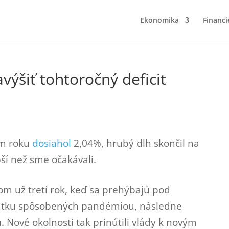
Ekonomika
Financi
ýšiť tohtoročný deficit
om roku
dosiahol
2,04%, hrubý dlh skončil na
pší než sme očakávali.
om už tretí rok, keď sa prehýbajú pod
iatku spôsobených pandémiou, následne
. Nové okolnosti tak prinútili vlády k novým