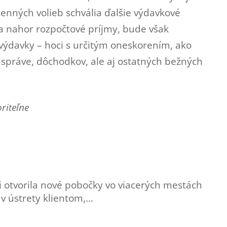
senných volieb schvália ďalšie výdavkové
ila nahor rozpočtové príjmy, bude však
 výdavky – hoci s určitým oneskorením, ako
 správe, dôchodkov, ale aj ostatných bežných
riteľne
i otvorila nové pobočky vo viacerých mestách
ť v ústrety klientom,…