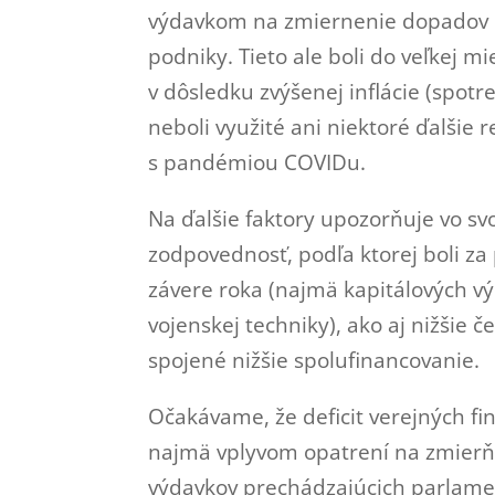
výdavkom na zmiernenie dopadov inf
podniky. Tieto ale boli do veľkej
v dôsledku zvýšenej inflácie (spot
neboli využité ani niektoré ďalšie 
s pandémiou COVIDu.
Na ďalšie faktory upozorňuje vo sv
zodpovednosť, podľa ktorej boli za
závere roka (najmä kapitálových v
vojenskej techniky), ako aj nižšie č
spojené nižšie spolufinancovanie.
Očakávame, že deficit verejných fi
najmä vplyvom opatrení na zmierňo
výdavkov prechádzajúcich parlament