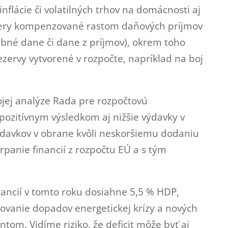
lácie či volatilných trhov na domácnosti aj
 miery kompenzované rastom daňových príjmov
rebné dane či dane z príjmov), okrem toho
rezervy vytvorené v rozpočte, napríklad na boj
ojej analýze Rada pre rozpočtovú
 pozitívnym výsledkom aj nižšie výdavky v
ýdavkov v obrane kvôli neskoršiemu dodaniu
erpanie financií z rozpočtu EÚ a s tým
nancií v tomto roku dosiahne 5,5 % HDP,
vanie dopadov energetickej krízy a nových
om. Vidíme riziko, že deficit môže byť aj