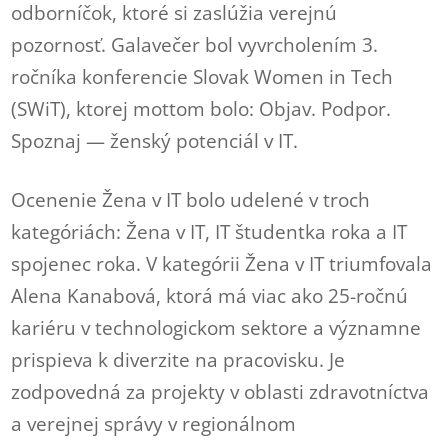
odborníčok, ktoré si zaslúžia verejnú
pozornosť. Galavečer bol vyvrcholením 3.
ročníka konferencie Slovak Women in Tech
(SWiT), ktorej mottom bolo: Objav. Podpor.
Spoznaj — ženský potenciál v IT.
Ocenenie Žena v IT bolo udelené v troch
kategóriách: Žena v IT, IT študentka roka a IT
spojenec roka. V kategórii Žena v IT triumfovala
Alena Kanabová, ktorá má viac ako 25-ročnú
kariéru v technologickom sektore a významne
prispieva k diverzite na pracovisku. Je
zodpovedná za projekty v oblasti zdravotníctva
a verejnej správy v regionálnom