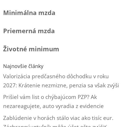
Minimálna mzda
Priemerná mzda
Životné minimum
Najnovšie články
Valorizácia predčasného dôchodku v roku
2027: Krátenie nezmizne, penzia sa však zvýši
Prišiel vám list o chýbajúcom PZP? Ak
nezareagujete, auto vyradia z evidencie
Zablúdenie v horách stálo viac ako tisíc eur.
Záchranný vrtuľník môže účet ešte zvýšiť