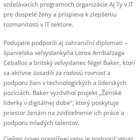
vzdelávacích programoch organizácie Aj Ty v IT
pre dospelé ženy a prispieva k zlepšeniu
rozmanitosti v IT sektore.
Podujatie podporili aj zahraniční diplomati –
španielska veľvyslankyňa Lorea Arribalzaga
Ceballos a britský veľvyslanec Nigel Baker, ktorí
sa aktívne zasadili za rodovú rovnosť a
podporu žien v technologických a líderských
pozíciách. Baker vyzdvihol projekt „Ženské
líderky v digitálnej dobe“, ktorý poskytuje
priestor ženám na zviditeľnenie ich práce a
podporu mladých talentov.
Cieľom novej prestížnej ceny je podporiť vstup