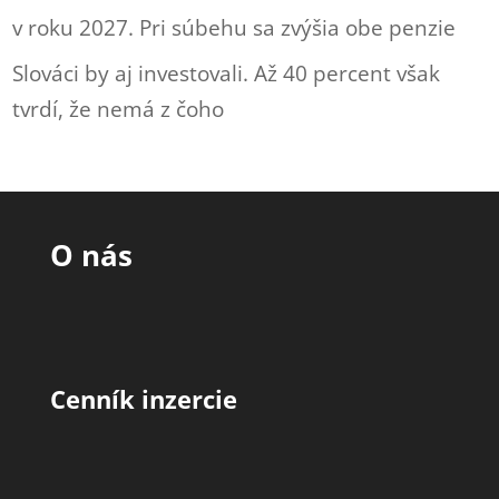
v roku 2027. Pri súbehu sa zvýšia obe penzie
Slováci by aj investovali. Až 40 percent však
tvrdí, že nemá z čoho
O nás
Cenník inzercie