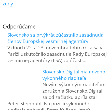
ženy
Odporúčame
Slovensko sa prvýkrát zúčastnilo zasadnutia
členov Európskej vesmírnej agentúry
V dňoch 22. a 23. novembra tohto roka sa v
Paríži uskutočnilo zasadnutie Rady Európskej
vesmírnej agentúry (ESA) za účasti…
Slovensko.Digital má nového
výkonného riaditeľa
Novým výkonným riaditeľom
združenia Slovensko.Digital
sa od začiatku apríla stal
Peter Steinhübl. Na pozícii výkonného
riaditeľa nahradil Petra Kulicha, ktorý…