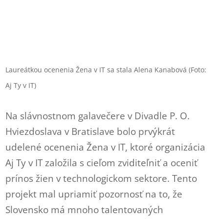
Laureátkou ocenenia Žena v IT sa stala Alena Kanabová (Foto:
Aj Ty v IT)
Na slávnostnom galavečere v Divadle P. O.
Hviezdoslava v Bratislave bolo prvýkrát
udelené ocenenia Žena v IT, ktoré organizácia
Aj Ty v IT založila s cieľom zviditeľniť a oceniť
prínos žien v technologickom sektore. Tento
projekt mal upriamiť pozornosť na to, že
Slovensko má mnoho talentovaných