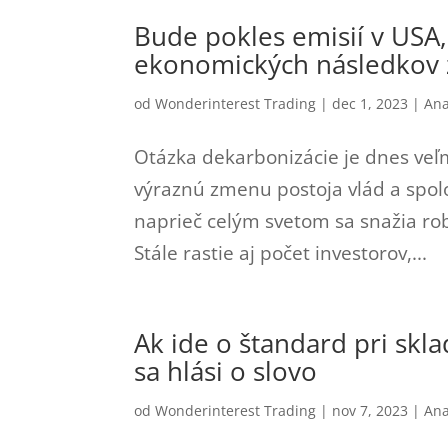
Bude pokles emisií v USA,
ekonomických následkov 
od
Wonderinterest Trading
|
dec 1, 2023
|
Ana
Otázka dekarbonizácie je dnes veľ
výraznú zmenu postoja vlád a spolo
naprieč celým svetom sa snažia robi
Stále rastie aj počet investorov,...
Ak ide o štandard pri skl
sa hlási o slovo
od
Wonderinterest Trading
|
nov 7, 2023
|
Ana