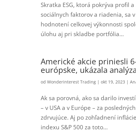
Skratka ESG, ktorá pokrýva profil a 
sociálnych faktorov a riadenia, sa 
hodnotení celkovej výkonnosti spo
úlohu aj pri skladbe portfólia...
Americké akcie priniesli 
európske, ukázala analýz
od
Wonderinterest Trading
|
okt 19, 2023
|
An
Ak sa porovná, ako sa darilo inves
– v USA a v Európe – za posledných
zdrvujúce. Aj po zohľadnení infláci
indexu S&P 500 za toto...