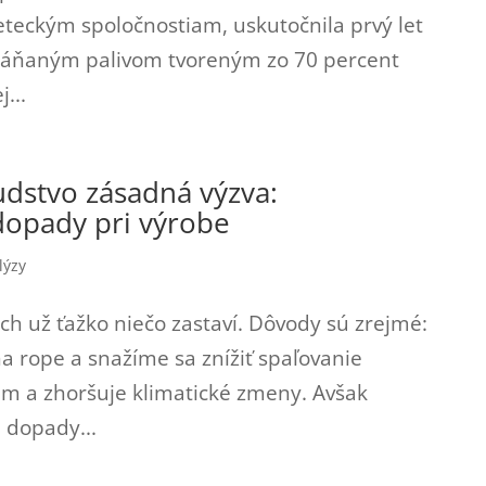
eteckým spoločnostiam, uskutočnila prvý let
háňaným palivom tvoreným zo 70 percent
...
ľudstvo zásadná výzva:
dopady pri výrobe
lýzy
ch už ťažko niečo zastaví. Dôvody sú zrejmé:
a rope a snažíme sa znížiť spaľovanie
iám a zhoršuje klimatické zmeny. Avšak
e dopady...