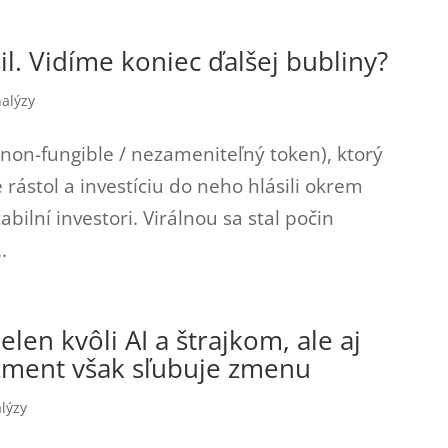
l. Vidíme koniec ďalšej bubliny?
alýzy
 (non-fungible / nezameniteľný token), ktorý
ástol a investíciu do neho hlásili okrem
abilní investori. Virálnou sa stal počin
.
elen kvôli AI a štrajkom, ale aj
žment však sľubuje zmenu
lýzy