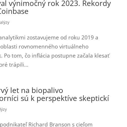
al výnimočný rok 2023. Rekordy
 Coinbase
alýzy
 analytikmi zostavujeme od roku 2019 a
v oblasti rovnomenného virtuálneho
. Po tom, čo inflácia postupne začala klesať
é trápili...
rvý let na biopalivo
rníci sú k perspektíve skeptickí
lýzy
ký podnikateľ Richard Branson s cieľom