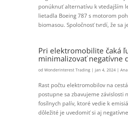
ponúknuť alternatívu k vtedajším l
lietadla Boeing 787 s motorom po
biomasou. Spoločnosť tvrdí, že sa jej
Pri elektromobilite čaká 
minimalizovať negatívne 
od
Wonderinterest Trading
|
jan 4, 2024
|
Ana
Rast počtu elektromobilov na cestá
postupne sa zbavujeme závislosti n
fosílnych palív, ktoré vedie k emis
dôležité je uvedomiť si aj negatívn