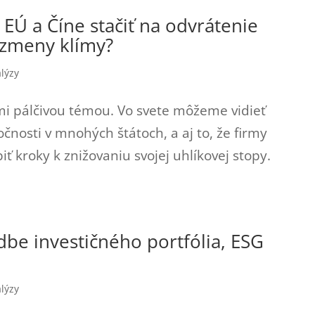
 EÚ a Číne stačiť na odvrátenie
zmeny klímy?
lýzy
mi pálčivou témou. Vo svete môžeme vidieť
čnosti v mnohých štátoch, a aj to, že firmy
ť kroky k znižovaniu svojej uhlíkovej stopy.
adbe investičného portfólia, ESG
lýzy