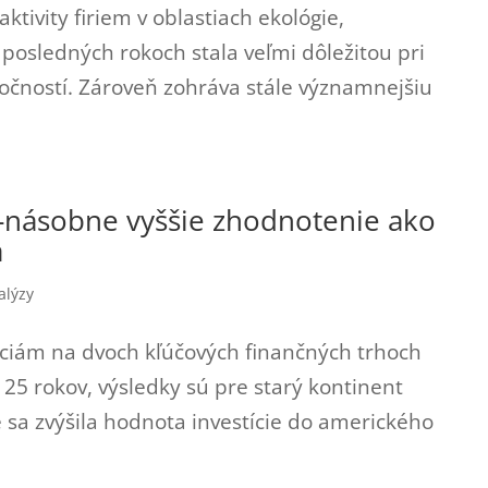
aktivity firiem v oblastiach ekológie,
v posledných rokoch stala veľmi dôležitou pri
ločností. Zároveň zohráva stále významnejšiu
6-násobne vyššie zhodnotenie ako
a
alýzy
tíciám na dvoch kľúčových finančných trhoch
 25 rokov, výsledky sú pre starý kontinent
e sa zvýšila hodnota investície do amerického