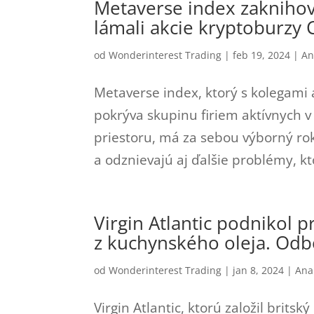
Metaverse index zaknihov
lámali akcie kryptoburzy
od
Wonderinterest Trading
|
feb 19, 2024
|
An
Metaverse index, ktorý s kolegami
pokrýva skupinu firiem aktívnych 
priestoru, má za sebou výborný rok
a odznievajú aj ďalšie problémy, ktor
Virgin Atlantic podnikol p
z kuchynského oleja. Odbo
od
Wonderinterest Trading
|
jan 8, 2024
|
Ana
Virgin Atlantic, ktorú založil brits