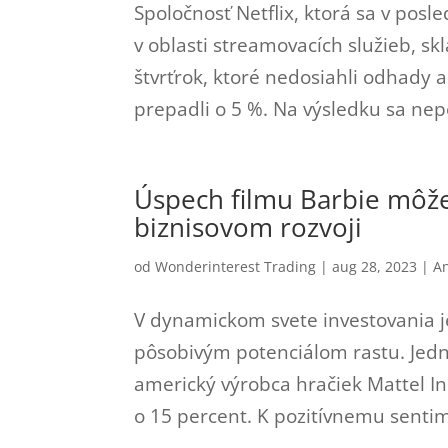
Spoločnosť Netflix, ktorá sa v pos
v oblasti streamovacích služieb, sk
štvrťrok, ktoré nedosiahli odhady 
prepadli o 5 %. Na výsledku sa nep
Úspech filmu Barbie môže
biznisovom rozvoji
od
Wonderinterest Trading
|
aug 28, 2023
|
An
V dynamickom svete investovania j
pôsobivým potenciálom rastu. Jedn
americký výrobca hračiek Mattel Inc
o 15 percent. K pozitívnemu sentim