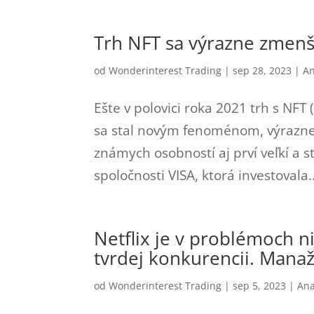
Trh NFT sa výrazne zmenši
od
Wonderinterest Trading
|
sep 28, 2023
|
An
Ešte v polovici roka 2021 trh s NFT
sa stal novým fenoménom, výrazne r
známych osobností aj prví veľkí a st
spoločnosti VISA, ktorá investovala..
Netflix je v problémoch ni
tvrdej konkurencii. Mana
od
Wonderinterest Trading
|
sep 5, 2023
|
Ana