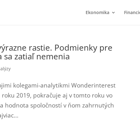
Ekonomika
Financi
výrazne rastie. Podmienky pre
 sa zatiaľ nemenia
alýzy
vojimi kolegami-analytikmi Wonderinterest
 roku 2019, pokračuje aj v tomto roku vo
sa hodnota spoločností v ňom zahrnutých
jviac...