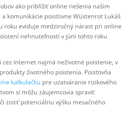
obov ako priblížiť online riešenia našim
gu a komunikácie poisťovne Wüstenrot Lukáš
u roku eviduje medziročný nárast pri online
poistení nehnuteľností v júni tohto roku
 cez internet najmä neživotné poistenie, v
produkty životného poistenia. Poisťovňa
line kalkulačku
pre uzatváranie rizikového
íctvom si môžu záujemcovia spraviť
á či zistiť potenciálnu výšku mesačného