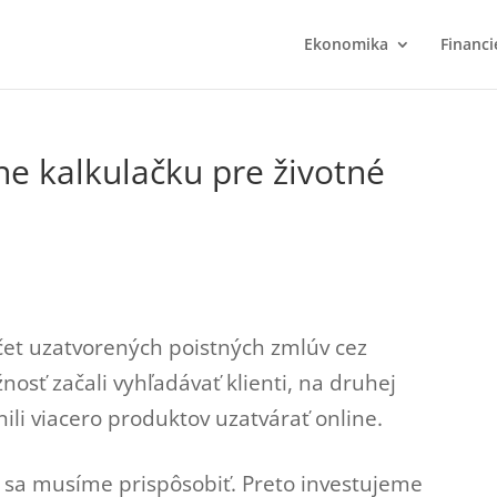
Ekonomika
Financi
ne kalkulačku pre životné
čet uzatvorených poistných zmlúv cez
nosť začali vyhľadávať klienti, na druhej
li viacero produktov uzatvárať online.
 sa musíme prispôsobiť. Preto investujeme