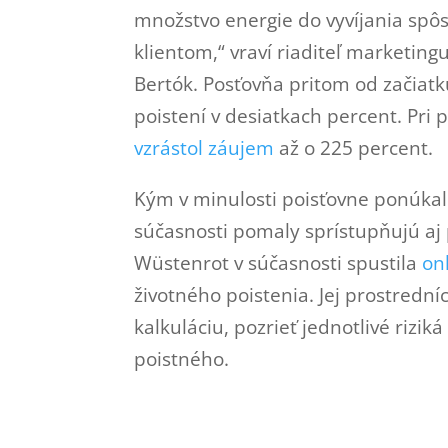
množstvo energie do vyvíjania spôs
klientom,“ vraví riaditeľ marketin
Bertók. Posťovňa pritom od začiatk
poistení v desiatkach percent. Pri 
vzrástol záujem
až o 225 percent.
Kým v minulosti poisťovne ponúkali
súčasnosti pomaly sprístupňujú aj 
Wüstenrot v súčasnosti spustila
on
životného poistenia. Jej prostredn
kalkuláciu, pozrieť jednotlivé rizik
poistného.