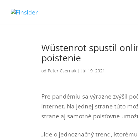
Wüstenrot spustil onli
poistenie
od
Peter Csernák
|
júl 19, 2021
Pre pandémiu sa výrazne zvýšil po
internet. Na jednej strane túto mož
strane aj samotné poisťovne umožni
„Ide o jednoznačný trend, ktorému