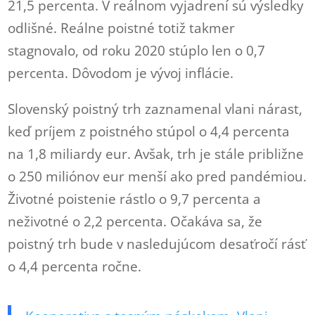
21,5 percenta. V reálnom vyjadrení sú výsledky
odlišné. Reálne poistné totiž takmer
stagnovalo, od roku 2020 stúplo len o 0,7
percenta. Dôvodom je vývoj inflácie.
Slovenský poistný trh zaznamenal vlani nárast,
keď príjem z poistného stúpol o 4,4 percenta
na 1,8 miliardy eur. Avšak, trh je stále približne
o 250 miliónov eur menší ako pred pandémiou.
Životné poistenie rástlo o 9,7 percenta a
neživotné o 2,2 percenta. Očakáva sa, že
poistný trh bude v nasledujúcom desaťročí rásť
o 4,4 percenta ročne.