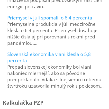
inflácie sa podpísali predovšetkým rast cien
energií, potravín…
Priemysel v júli spomalil o 6,4 percenta
Priemyselná produkcia v júli medziročne
klesla o 6,4 percenta. Priemysel dosahuje
nižšie čísla aj pri porovnaní s rokmi pred
pandémiou.…
Slovenská ekonomika vlani klesla o 5,8
percenta
Prepad slovenskej ekonomiky bol vlani
nakoniec miernejší, ako sa pôvodne
predpokladalo. Vďaka silnejšiemu tretiemu
štvrťroku uzatvorila minulý rok s poklesom…
Kalkulačka PZP