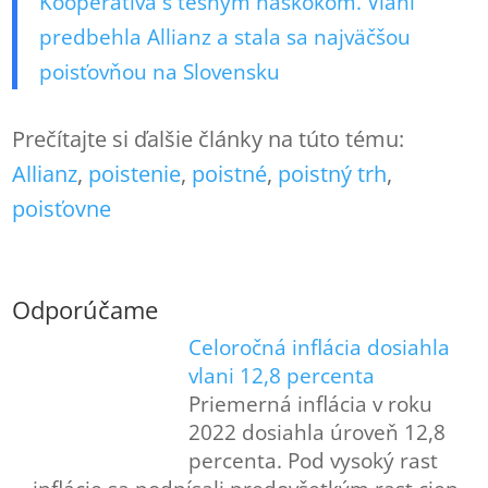
Kooperativa s tesným náskokom. Vlani
predbehla Allianz a stala sa najväčšou
poisťovňou na Slovensku
Prečítajte si ďalšie články na túto tému:
Allianz
, 
poistenie
, 
poistné
, 
poistný trh
, 
poisťovne
Odporúčame
Celoročná inflácia dosiahla
vlani 12,8 percenta
Priemerná inflácia v roku
2022 dosiahla úroveň 12,8
percenta. Pod vysoký rast