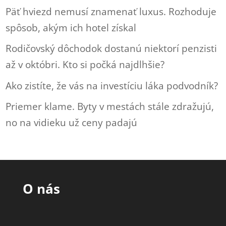
Päť hviezd nemusí znamenať luxus. Rozhoduje
spôsob, akým ich hotel získal
Rodičovský dôchodok dostanú niektorí penzisti
až v októbri. Kto si počká najdlhšie?
Ako zistíte, že vás na investíciu láka podvodník?
Priemer klame. Byty v mestách stále zdražujú,
no na vidieku už ceny padajú
O nás