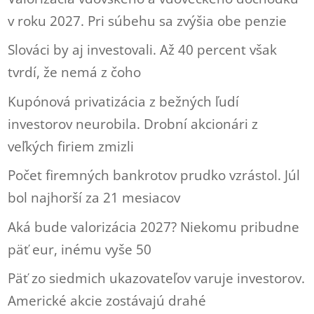
v roku 2027. Pri súbehu sa zvýšia obe penzie
Slováci by aj investovali. Až 40 percent však
tvrdí, že nemá z čoho
Kupónová privatizácia z bežných ľudí
investorov neurobila. Drobní akcionári z
veľkých firiem zmizli
Počet firemných bankrotov prudko vzrástol. Júl
bol najhorší za 21 mesiacov
Aká bude valorizácia 2027? Niekomu pribudne
päť eur, inému vyše 50
Päť zo siedmich ukazovateľov varuje investorov.
Americké akcie zostávajú drahé