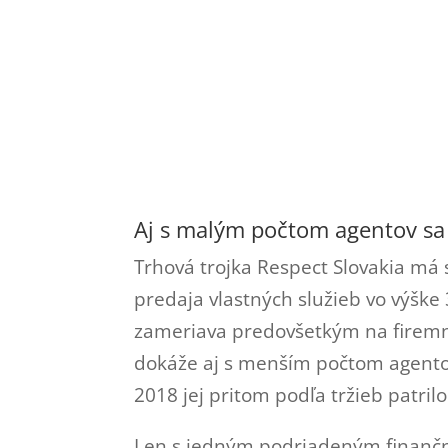
Aj s malým počtom agentov sa d
Trhová trojka Respect Slovakia má s
predaja vlastných služieb vo výške 
zameriava predovšetkým na firemnú 
dokáže aj s menším počtom agentom
2018 jej pritom podľa tržieb patril
Len s jedným podriadeným finančn