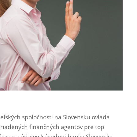
eľských spoločností na Slovensku ovláda
driadených finančných agentov pre top
lýva to z údajov Národnej banky Slovenska.