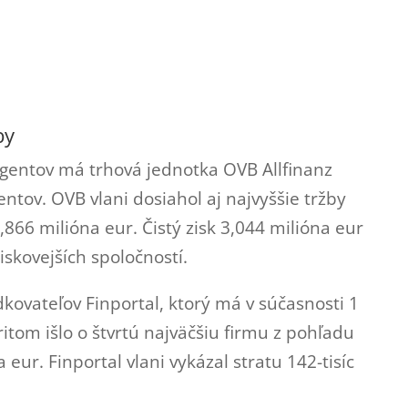
by
gentov má trhová jednotka OVB Allfinanz
ntov. OVB vlani dosiahol aj najvyššie tržby
,866 milióna eur. Čistý zisk 3,044 milióna eur
ziskovejších spoločností.
kovateľov Finportal, ktorý má v súčasnosti 1
itom išlo o štvrtú najväčšiu firmu z pohľadu
 eur. Finportal vlani vykázal stratu 142-tisíc