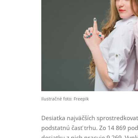
Ilustračné foto: Freepik
Desiatka najväčších sprostredkovat
podstatnú časť trhu. Zo 14 869 po
desiatku z nich pracuje 9 269. Vyp