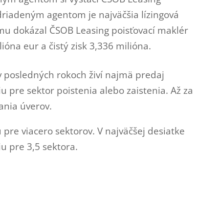
driadeným agentom je najväčšia lízingová
mu dokázal ČSOB Leasing poisťovací maklér
ióna eur a čistý zisk 3,336 milióna.
v posledných rokoch živí najmä predaj
u pre sektor poistenia alebo zaistenia. Až za
ania úverov.
 pre viacero sektorov. V najväčšej desiatke
u pre 3,5 sektora.