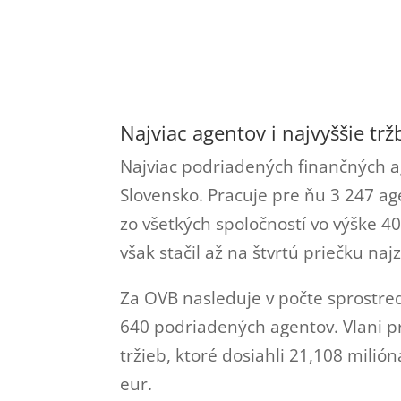
Najviac agentov i najvyššie trž
Najviac podriadených finančných a
Slovensko. Pracuje pre ňu 3 247 age
zo všetkých spoločností vo výške 40
však stačil až na štvrtú priečku naj
Za OVB nasleduje v počte sprostred
640 podriadených agentov. Vlani pr
tržieb, ktoré dosiahli 21,108 milióna
eur.