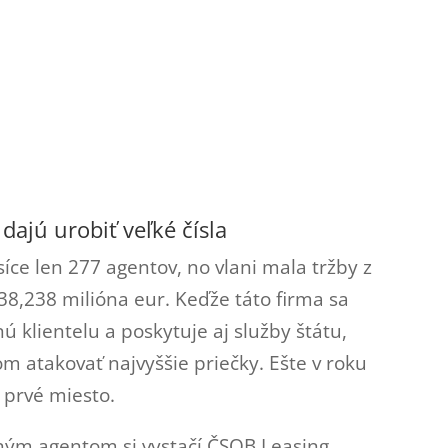
ajú urobiť veľké čísla
íce len 277 agentov, no vlani mala tržby z
38,238 milióna eur. Keďže táto firma sa
klientelu a poskytuje aj služby štátu,
 atakovať najvyššie priečky. Ešte v roku
o prvé miesto.
ým agentom si vystačí ČSOB Leasing