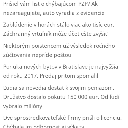
Prišiel vám list o chýbajúcom PZP? Ak
nezareagujete, auto vyradia z evidencie
Zablúdenie v horách stálo viac ako tisíc eur.
Záchranný vrtuľník môže účet ešte zvýšiť
Niektorým poistencom už výsledok ročného
zúčtovania nepríde poštou
Ponuka nových bytov v Bratislave je najvyššia
od roku 2017. Predaj pritom spomalil
Ľudia sa nevedia dostať k svojim peniazom.
Družstvo dostalo pokutu 150 000 eur. Od ľudí
vybralo milióny
Dve sprostredkovateľské firmy prišli o licenciu.
Chýbala im odbornosť aj výkazy