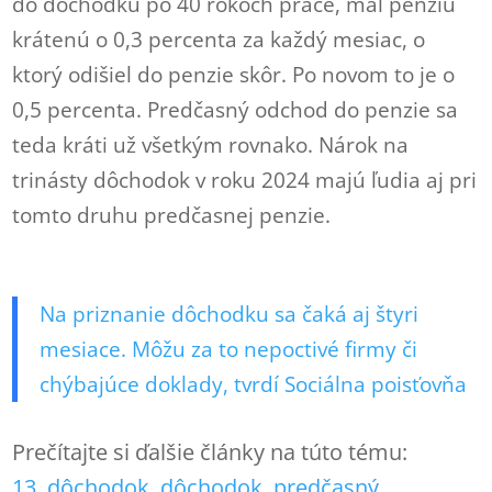
do dôchodku po 40 rokoch práce, mal penziu
krátenú o 0,3 percenta za každý mesiac, o
ktorý odišiel do penzie skôr. Po novom to je o
0,5 percenta. Predčasný odchod do penzie sa
teda kráti už všetkým rovnako. Nárok na
trinásty dôchodok v roku 2024 majú ľudia aj pri
tomto druhu predčasnej penzie.
Na priznanie dôchodku sa čaká aj štyri
mesiace. Môžu za to nepoctivé firmy či
chýbajúce doklady, tvrdí Sociálna poisťovňa
Prečítajte si ďalšie články na túto tému:
13. dôchodok
, 
dôchodok
, 
predčasný