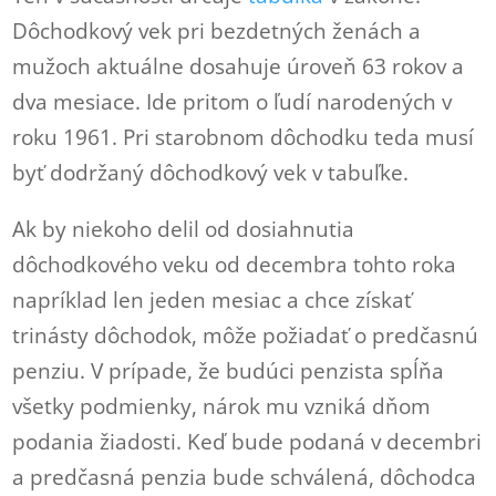
Dôchodkový vek pri bezdetných ženách a
mužoch aktuálne dosahuje úroveň 63 rokov a
dva mesiace. Ide pritom o ľudí narodených v
roku 1961. Pri starobnom dôchodku teda musí
byť dodržaný dôchodkový vek v tabuľke.
Ak by niekoho delil od dosiahnutia
dôchodkového veku od decembra tohto roka
napríklad len jeden mesiac a chce získať
trinásty dôchodok, môže požiadať o predčasnú
penziu. V prípade, že budúci penzista spĺňa
všetky podmienky, nárok mu vzniká dňom
podania žiadosti. Keď bude podaná v decembri
a predčasná penzia bude schválená, dôchodca