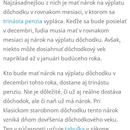
Najzásadnejšou z nich je mať nárok na výplatu
dôchodku v rovnakom mesiaci, v ktorom sa
trinásta penzia
vypláca. Keďže sa bude posielať
v decembri, ľudia musia mať v rovnakom
mesiaci aj nárok na výplatu dôchodku. Avšak,
niekto môže dosiahnuť dôchodkový vek
napríklad až v januári budúceho roka.
Kto bude mať nárok na výplatu dôchodku v
decembri tohto roka, dostane aj trinástu
penziu. Nie je dôležité, či už aj reálne dostáva
dôchodok, ale či naň už má nárok. Pri
klasickom starobnom dôchodku tento nárok
vzniká dňom dovŕšenia dôchodkového veku.
Ten v súčasnosti určuje
tabuľka
v zákone.