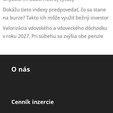
Dokážu tieto indexy predpovedať, čo sa stane
na burze? Takto ich môže využiť bežný investor
Valorizácia vdovského a vdoveckého dôchodku
v roku 2027. Pri súbehu sa zvýšia obe penzie
O nás
Cenník inzercie