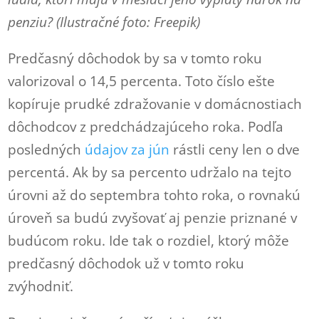
penziu? (Ilustračné foto: Freepik)
Predčasný dôchodok by sa v tomto roku
valorizoval o 14,5 percenta. Toto číslo ešte
kopíruje prudké zdražovanie v domácnostiach
dôchodcov z predchádzajúceho roka. Podľa
posledných
údajov za jún
rástli ceny len o dve
percentá. Ak by sa percento udržalo na tejto
úrovni až do septembra tohto roka, o rovnakú
úroveň sa budú zvyšovať aj penzie priznané v
budúcom roku. Ide tak o rozdiel, ktorý môže
predčasný dôchodok už v tomto roku
zvýhodniť.