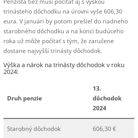
Penzista tiež musí počítať aj s výškou
trinásteho dôchodku na úrovni vyše 606,30
eura. V januári by potom prešiel do riadneho
starobného dôchodku a na konci budúceho
roka už môže počítať s tým, že zaručene
dostane najvyšší trinásty dôchodok.
Výška a nárok na trinásty dôchodok v roku
2024:
13.
Druh penzie
dôchodok
2024
Starobný dôchodok
606,30 €