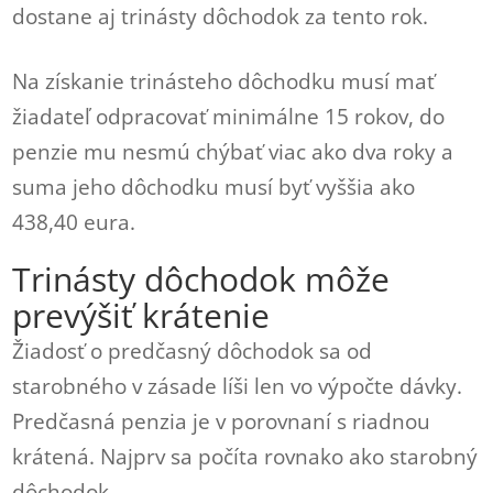
dostane aj trinásty dôchodok za tento rok.
Na získanie trinásteho dôchodku musí mať
žiadateľ odpracovať minimálne 15 rokov, do
penzie mu nesmú chýbať viac ako dva roky a
suma jeho dôchodku musí byť vyššia ako
438,40 eura.
Trinásty dôchodok môže
prevýšiť krátenie
Žiadosť o predčasný dôchodok sa od
starobného v zásade líši len vo výpočte dávky.
Predčasná penzia je v porovnaní s riadnou
krátená. Najprv sa počíta rovnako ako starobný
dôchodok.