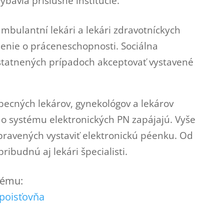
bavia príslušné inštitúcie.
mbulantní lekári a lekári zdravotníckych
denie o práceneschopnosti. Sociálna
tatnených prípadoch akceptovať vystavené
obecných lekárov, gynekológov a lekárov
 do systému elektronických PN zapájajú. Vyše
ipravených vystaviť elektronickú péenku. Od
ibudnú aj lekári špecialisti.
 tému:
 poisťovňa