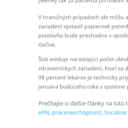
péenky tak za pacienta po novom vy
V hraničných prípadoch ale môžu a
zariadení vystaviť papierové potvr
poisťovňa bude prechodne v opods
tlačivá.
Štát eviduje narastajúci počet vše
zdravotníckych zariadení, ktorí sa
98 percent lekárov je technicky pr
januára budúceho roka v systéme pr
Prečítajte si ďalšie články na túto
ePN
, 
práceneschopnosť
, 
Sociálna