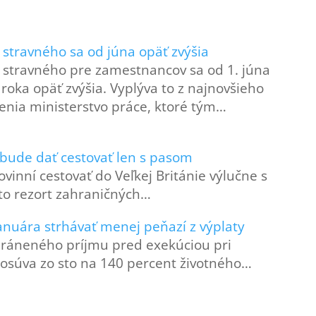
stravného sa od júna opäť zvýšia
stravného pre zamestnancov sa od 1. júna
 roka opäť zvýšia. Vyplýva to z najnovšieho
enia ministerstvo práce, ktoré tým…
 bude dať cestovať len s pasom
vinní cestovať do Veľkej Británie výlučne s
to rezort zahraničných…
nuára strhávať menej peňazí z výplaty
hráneného príjmu pred exekúciou pri
súva zo sto na 140 percent životného…