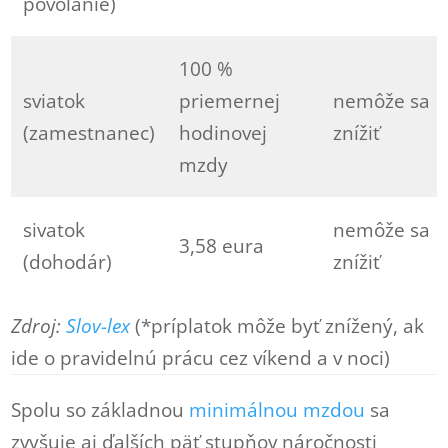
povolanie)
100 %
sviatok
priemernej
nemôže sa
(zamestnanec)
hodinovej
znížiť
mzdy
sivatok
nemôže sa
3,58 eura
(dohodár)
znížiť
Zdroj:
Slov-lex
(*príplatok môže byť znížený, ak
ide o pravidelnú prácu cez víkend a v noci)
Spolu so základnou
minimálnou mzdou
sa
zvyšuje aj ďalších päť stupňov náročnosti