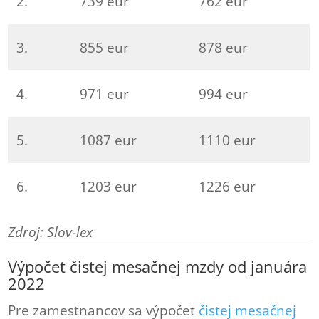
2.
739 eur
762 eur
3.
855 eur
878 eur
4.
971 eur
994 eur
5.
1087 eur
1110 eur
6.
1203 eur
1226 eur
Zdroj: Slov-lex
Výpočet čistej mesačnej mzdy od januára
2022
Pre zamestnancov sa výpočet
čistej mesačnej