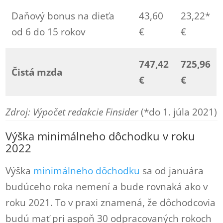
Daňový bonus na dieťa
43,60
23,22*
od 6 do 15 rokov
€
€
747,42
725,96
Čistá mzda
€
€
Zdroj: Výpočet redakcie Finsider
(*do 1. júla 2021)
Výška minimálneho dôchodku v roku
2022
Výška
minimálneho dôchodku
sa od januára
budúceho roka nemení a bude rovnaká ako v
roku 2021. To v praxi znamená, že dôchodcovia
budú mať pri aspoň 30 odpracovaných rokoch