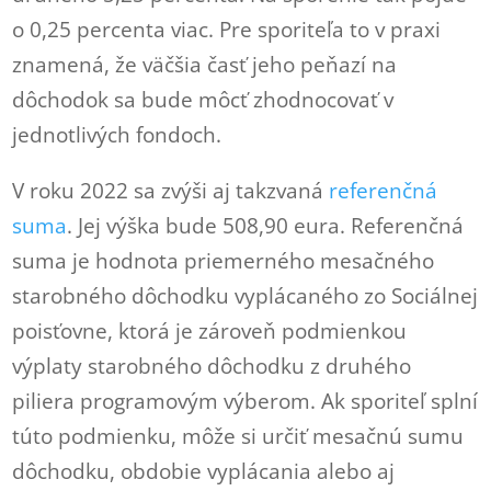
o 0,25 percenta viac. Pre sporiteľa to v praxi
znamená, že väčšia časť jeho peňazí na
dôchodok sa bude môcť zhodnocovať v
jednotlivých fondoch.
V roku 2022 sa zvýši aj takzvaná
referenčná
suma
. Jej výška bude 508,90 eura. Referenčná
suma je hodnota priemerného mesačného
starobného dôchodku vyplácaného zo Sociálnej
poisťovne, ktorá je zároveň podmienkou
výplaty starobného dôchodku z druhého
piliera programovým výberom. Ak sporiteľ splní
túto podmienku, môže si určiť mesačnú sumu
dôchodku, obdobie vyplácania alebo aj