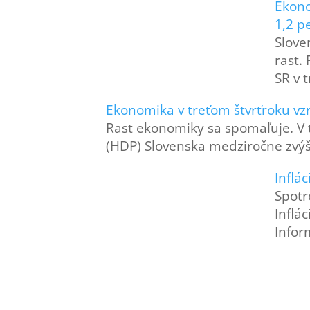
Ekono
1,2 p
Slove
rast.
SR v 
Ekonomika v treťom štvrťroku vzr
Rast ekonomiky sa spomaľuje. V 
(HDP) Slovenska medziročne zvýši
Inflác
Spotr
Inflá
Infor