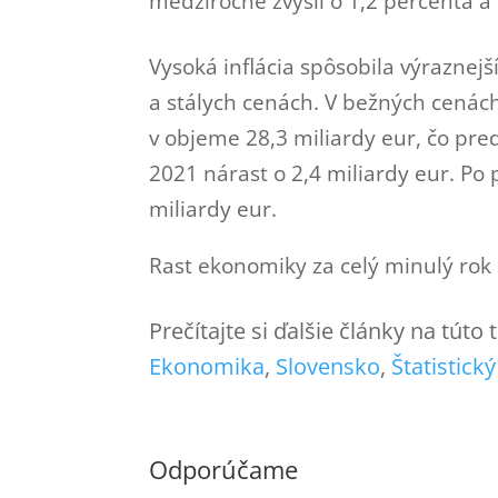
medziročne zvýšil o 1,2 percenta a
Vysoká inflácia spôsobila výraznej
a stálych cenách. V bežných cenách
v objeme 28,3 miliardy eur, čo pre
2021 nárast o 2,4 miliardy eur. Po
miliardy eur.
Rast ekonomiky za celý minulý rok
Prečítajte si ďalšie články na túto
Ekonomika
, 
Slovensko
, 
Štatistick
Odporúčame