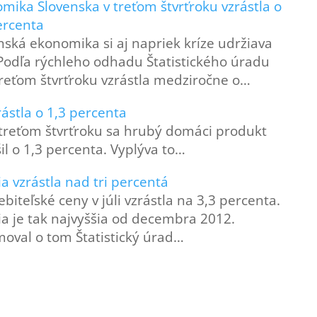
mika Slovenska v treťom štvrťroku vzrástla o
ercenta
nská ekonomika si aj napriek kríze udržiava
 Podľa rýchleho odhadu Štatistického úradu
treťom štvrťroku vzrástla medziročne o…
ástla o 1,3 percenta
treťom štvrťroku sa hrubý domáci produkt
l o 1,3 percenta. Vyplýva to…
ia vzrástla nad tri percentá
ebiteľské ceny v júli vzrástla na 3,3 percenta.
cia je tak najvyššia od decembra 2012.
moval o tom Štatistický úrad…