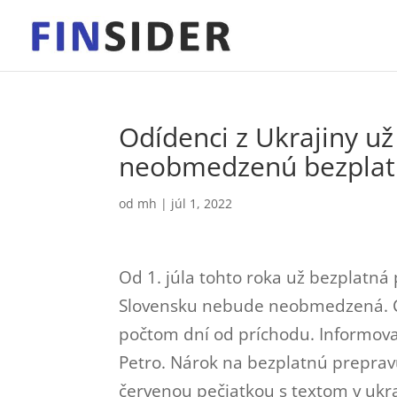
Odídenci z Ukrajiny u
neobmedzenú bezplat
od
mh
|
júl 1, 2022
Od 1. júla tohto roka už bezplatná
Slovensku nebude neobmedzená. C
počtom dní od príchodu. Informova
Petro. Nárok na bezplatnú preprav
červenou pečiatkou s textom v ukra