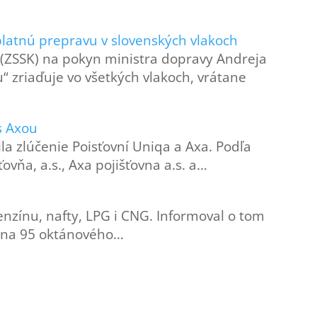
latnú prepravu v slovenských vlakoch
 (ZSSK) na pokyn ministra dopravy Andreja
“ zriaďuje vo všetkých vlakoch, vrátane
s Axou
a zlúčenie Poisťovní Uniqa a Axa. Podľa
ovňa, a.s., Axa pojišťovna a.s. a…
enzínu, nafty, LPG i CNG. Informoval o tom
cena 95 oktánového…