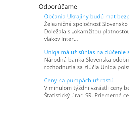
Odporúčame
Občania Ukrajiny budú mať bezp
Železničná spoločnosť Slovensko
Doležala s „okamžitou platnosťou
vlakov Inter…
Uniqa má už súhlas na zlúčenie 
Národná banka Slovenska odobril
rozhodnutia sa zlúčia Uniqa poisť
Ceny na pumpách už rastú
V minulom týždni vzrástli ceny b
Štatistický úrad SR. Priemerná 