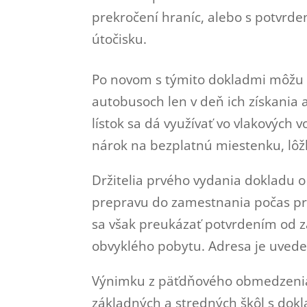
prekročení hraníc, alebo s potvrd
útočisku.
Po novom s týmito dokladmi môžu 
autobusoch len v deň ich získania 
lístok sa dá využívať vo vlakových 
nárok na bezplatnú miestenku, lôžk
Držitelia prvého vydania dokladu
prepravu do zamestnania počas pr
sa však preukázať potvrdením od z
obvyklého pobytu. Adresa je uvede
Výnimku z päťdňového obmedzenia 
základných a stredných škôl s dok