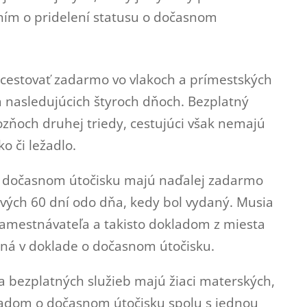
ením o pridelení statusu o dočasnom
cestovať zadarmo vo vlakoch a prímestských
a nasledujúcich štyroch dňoch. Bezplatný
vozňoch druhej triedy, cestujúci však nemajú
o či ležadlo.
 o dočasnom útočisku majú naďalej zadarmo
vých 60 dní odo dňa, kedy bol vydaný. Musia
amestnávateľa a takisto dokladom z miesta
ná v doklade o dočasnom útočisku.
bezplatných služieb majú žiaci materských,
ladom o dočasnom útočisku spolu s jednou