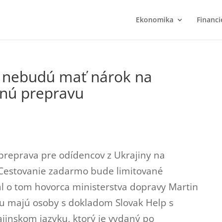
Ekonomika
Financi
ž nebudú mať nárok na
nú prepravu
 preprava pre odídencov z Ukrajiny na
estovanie zadarmo bude limitované
l o tom hovorca ministerstva dopravy Martin
u majú osoby s dokladom Slovak Help s
jinskom jazyku, ktorý je vydaný po