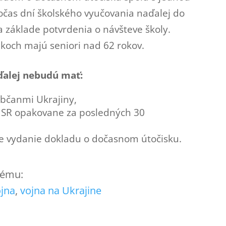
čas dní školského vyučovania naďalej do
 základe potvrdenia o návšteve školy.
koch majú seniori nad 62 rokov.
ďalej nebudú mať:
občanmi Ukrajiny,
e SR opakovane za posledných 30
šie vydanie dokladu o dočasnom útočisku.
 tému:
ojna
, 
vojna na Ukrajine