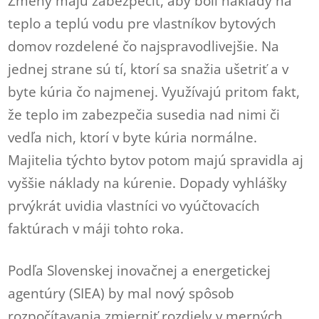
Zmeny majú zabezpečiť, aby boli náklady na
teplo a teplú vodu pre vlastníkov bytových
domov rozdelené čo najspravodlivejšie. Na
jednej strane sú tí, ktorí sa snažia ušetriť a v
byte kúria čo najmenej. Využívajú pritom fakt,
že teplo im zabezpečia susedia nad nimi či
vedľa nich, ktorí v byte kúria normálne.
Majitelia týchto bytov potom majú spravidla aj
vyššie náklady na kúrenie. Dopady vyhlášky
prvýkrát uvidia vlastníci vo vyúčtovacích
faktúrach v máji tohto roka.
Podľa Slovenskej inovačnej a energetickej
agentúry (SIEA) by mal nový spôsob
rozpočítavania zmierniť rozdiely v merných