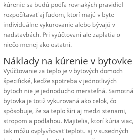
kúrenie sa budú podľa rovnakých pravidiel
rozpočítavať aj ľuďom, ktorí majú v byte
individuálne vykurovanie alebo bývajú v
nadstavbách. Pri vyúčtovaní ale zaplatia o
niečo menej ako ostatní.
Náklady na kúrenie v bytovke
Vyúčtovanie za teplo je v bytových domoch
špecifické, keďže spotreba v jednotlivých
bytoch nie je jednoducho merateľná. Samotná
bytovka je totiž vykurovaná ako celok, čo
spôsobuje, že sa teplo šíri aj medzi stenami,
stropom a podlahou. Majitelia, ktorí kúria viac,
tak môžu ovplyvňovať teplotu aj v susedných