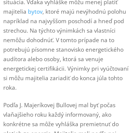
situácia. Vďaka vyhláške môžu menej platiť
majitelia
bytov
, ktoré majú nevýhodnú polohu
napríklad na najvyššom poschodí a hneď pod
strechou. Na týchto výnimkách sa vlastníci
nemôžu dohodnúť. V tomto prípade na to
potrebujú písomne stanovisko energetického
audítora alebo osoby, ktorá sa venuje
energetickej certifikácii. Výnimky pri vyúčtovaní
si môžu majitelia zariadiť do konca júla tohto
roka.
Podľa J. Majeríkovej Bullovej mal byť počas
vlaňajšieho roku každý informovaný, ako
konkrétne sa môže vyhláška premietnuť do