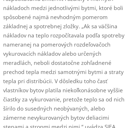
nákladoch medzi jednotlivými bytmi, ktoré boli
spôsobené najmä nevhodným pomerom
základnej a spotrebnej zložky. „Ak sa väčšina
nákladov na teplo rozpočítavala podľa spotreby
nameranej na pomerových rozdeľovačoch
vykurovacích nákladov alebo určených
meradlách, neboli dostatočne zohľadnené
prechod tepla medzi samotnými bytmi a straty
tepla pri distribúcii. V dôsledku toho časť
vlastníkov bytov platila niekoľkonásobne vyššie
čiastky za vykurovanie, pretože teplo sa od nich
šírilo do susedných neobývaných, alebo
zámerne nevykurovaných bytov deliacimi
stenami a stropmi medzi nimi,“ uvádza SIEA.