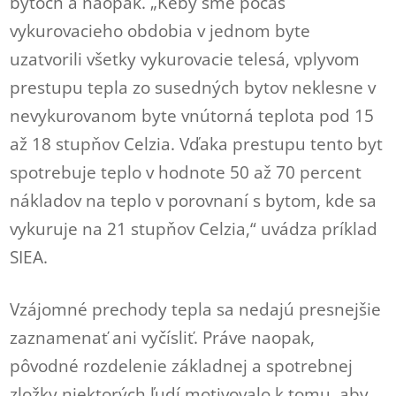
bytoch a naopak. „Keby sme počas
vykurovacieho obdobia v jednom byte
uzatvorili všetky vykurovacie telesá, vplyvom
prestupu tepla zo susedných bytov neklesne v
nevykurovanom byte vnútorná teplota pod 15
až 18 stupňov Celzia. Vďaka prestupu tento byt
spotrebuje teplo v hodnote 50 až 70 percent
nákladov na teplo v porovnaní s bytom, kde sa
vykuruje na 21 stupňov Celzia,“ uvádza príklad
SIEA.
Vzájomné prechody tepla sa nedajú presnejšie
zaznamenať ani vyčísliť. Práve naopak,
pôvodné rozdelenie základnej a spotrebnej
zložky niektorých ľudí motivovalo k tomu, aby