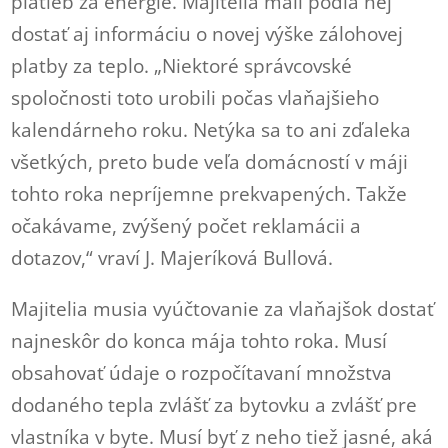
platieb za energie. Majitelia mali podľa nej
dostať aj informáciu o novej výške zálohovej
platby za teplo. „Niektoré správcovské
spoločnosti toto urobili počas vlaňajšieho
kalendárneho roku. Netýka sa to ani zďaleka
všetkých, preto bude veľa domácností v máji
tohto roka nepríjemne prekvapených. Takže
očakávame, zvýšený počet reklamácii a
dotazov,“ vraví J. Majeríková Bullová.
Majitelia musia vyúčtovanie za vlaňajšok dostať
najneskôr do konca mája tohto roka. Musí
obsahovať údaje o rozpočítavaní množstva
dodaného tepla zvlášť za bytovku a zvlášť pre
vlastníka v byte. Musí byť z neho tiež jasné, aká