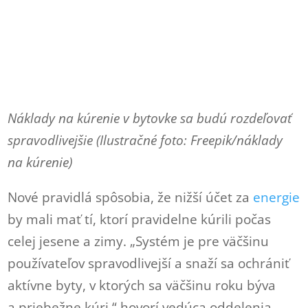
Náklady na kúrenie v bytovke sa budú rozdeľovať
spravodlivejšie (Ilustračné foto: Freepik/náklady
na kúrenie)
Nové pravidlá spôsobia, že nižší účet za
energie
by mali mať tí, ktorí pravidelne kúrili počas
celej jesene a zimy. „Systém je pre väčšinu
používateľov spravodlivejší a snaží sa ochrániť
aktívne byty, v ktorých sa väčšinu roku býva
a priebežne kúri,“ hovorí vedúca oddelenia