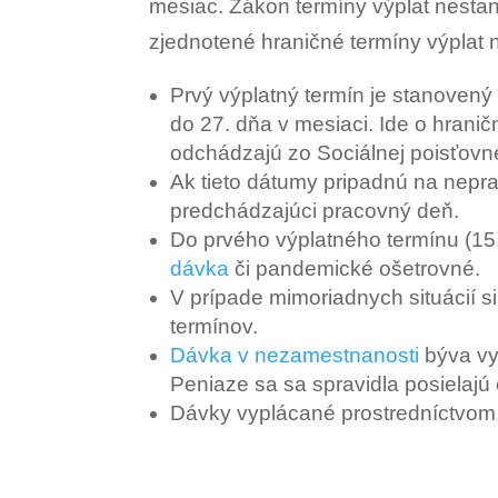
mesiac. Zákon termíny výplat nesta
zjednotené hraničné termíny výpla
Prvý výplatný termín je stanovený
do 27. dňa v mesiaci. Ide o hranič
odchádzajú zo Sociálnej poisťovn
Ak tieto dátumy pripadnú na nepra
predchádzajúci pracovný deň.
Do prvého výplatného termínu (15
dávka
či pandemické ošetrovné.
V prípade mimoriadnych situácií s
termínov.
Dávka v nezamestnanosti
býva vyp
Peniaze sa sa spravidla posielajú 
Dávky vyplácané prostredníctvom 