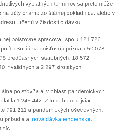
dnotlivých výplatných termínov sa preto môže
aze na účty priamo zo štátnej pokladnice, alebo v
adresu určenú v žiadosti o dávku.
lnej poisťovne spracovali spolu 121 726
 počtu Sociálna poisťovňa priznala 50 078
78 predčasných starobných, 18 572
0 invalidných a 3 297 sirotských
iálna poisťovňa aj v oblasti pandemických
atila 1 245 442. Z toho bolo najviac
e 791 211 a pandemických ošetrovných,
u pribudla aj
nová dávka tehotenské
.
isíc.