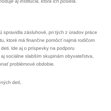
duje aj inštitúcia, ktorá ich posiela.
 spravidla zásluhové, pri tých z úradov práce
átu, ktoré má finančne pomôcť najmä rodičom
o deti. Ide aj o príspevky na podporu
 aj sociálne slabším skupinám obyvateľstva,
konať problémové obdobie.
ných detí,