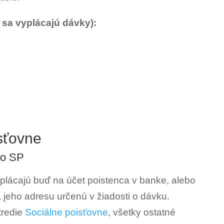
 sa vyplácajú dávky):
sťovne
zo SP
plácajú buď na účet poistenca v banke, alebo
 jeho adresu určenú v žiadosti o dávku.
tredie
Sociálne poisťovne
, všetky ostatné