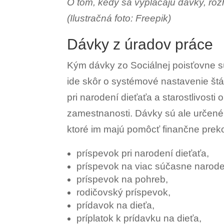
O tom, kedy sa vyplácajú dávky, rozho
(Ilustračná foto: Freepik)
Dávky z úradov práce
Kým dávky zo Sociálnej poisťovne sú
ide skôr o systémové nastavenie št
pri narodení dieťaťa a starostlivosti 
zamestnanosti. Dávky sú ale určené
ktoré im majú pomôcť finančne pre
príspevok pri narodení dieťaťa,
príspevok na viac súčasne narode
príspevok na pohreb,
rodičovský príspevok,
prídavok na dieťa,
príplatok k prídavku na dieťa,