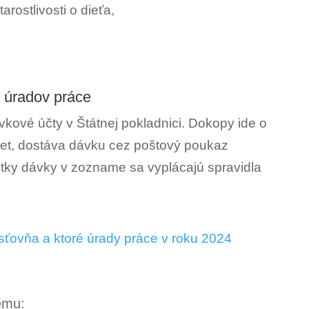
rostlivosti o dieťa,
z úradov práce
kové účty v Štátnej pokladnici. Dokopy ide o
čet, dostáva dávku cez poštový poukaz
etky dávky v zozname sa vyplácajú spravidla
sťovňa a ktoré úrady práce v roku 2024
tému: