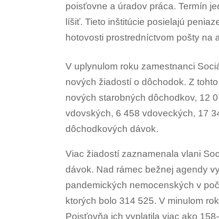
poisťovne a úradov práca. Termín je
líšiť. Tieto inštitúcie posielajú peni
hotovosti prostredníctvom pošty na 
V uplynulom roku zamestnanci Sociá
nových žiadostí o dôchodok. Z tohto
nových starobných dôchodkov, 12 0
vdovských, 6 458 vdoveckých, 17 34
dôchodkových dávok.
Viac žiadostí zaznamenala vlani Soc
dávok. Nad rámec bežnej agendy vypl
pandemických nemocenských v počt
ktorých bolo 314 525. V minulom rok
Poisťovňa ich vyplatila viac ako 158-t