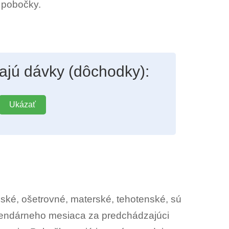
 pobočky.
ajú dávky (dôchodky):
Ukázať
é, ošetrovné, materské, tehotenské, sú
lendárneho mesiaca za predchádzajúci