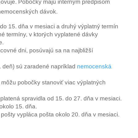
novuje. Pobočky majú interným predpisom
t nemocenských dávok.
 do 15. dňa v mesiaci a druhý výplatný termín
né termíny, v ktorých vyplatené dávky
e.
covné dni, posúvajú sa na najbližší
. deň) sú zaradené napríklad
nemocenská
i môžu pobočky stanoviť viac výplatných
latená spravidla od 15. do 27. dňa v mesiaci.
okolo 15. dňa.
pošty vypláca pošta okolo 20. dňa v mesiaci.