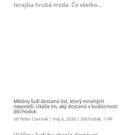
terajšia hrubá mzda. Čo všetko...
Milióny ľudí dostanú list, ktorý mnohých
nepoteší. Ukáže im, aký dostanú v budúcnosti
dôchodok
od
Peter Csernák
|
máj 6, 2026
|
Dôchodok
,
1-HP
Väčšina ľudí by chcela dostávať