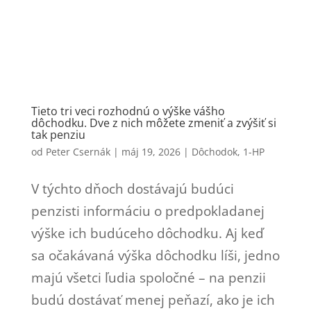
Tieto tri veci rozhodnú o výške vášho
dôchodku. Dve z nich môžete zmeniť a zvýšiť si
tak penziu
od
Peter Csernák
|
máj 19, 2026
|
Dôchodok
,
1-HP
V týchto dňoch dostávajú budúci
penzisti informáciu o predpokladanej
výške ich budúceho dôchodku. Aj keď
sa očakávaná výška dôchodku líši, jedno
majú všetci ľudia spoločné – na penzii
budú dostávať menej peňazí, ako je ich