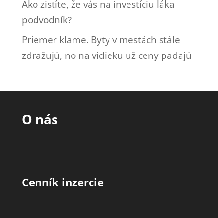
Ako zistíte, že vás na investíciu láka
podvodník?
Priemer klame. Byty v mestách stále
zdražujú, no na vidieku už ceny padajú
O nás
Cenník inzercie